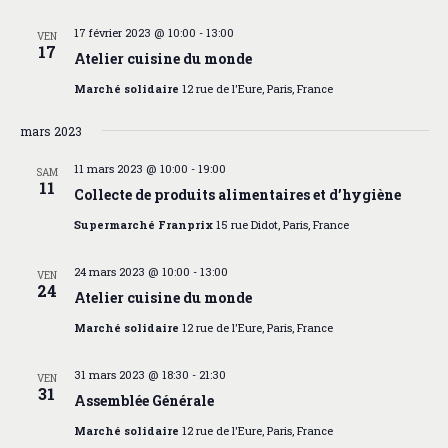
a
É
t
v
17 février 2023 @ 10:00
-
13:00
VEN
17
i
è
Atelier cuisine du monde
o
n
Marché solidaire
12 rue de l'Eure, Paris, France
n
e
d
m
mars 2023
e
e
v
n
11 mars 2023 @ 10:00
-
19:00
SAM
u
t
11
Collecte de produits alimentaires et d’hygiène
e
s
Supermarché Franprix
15 rue Didot, Paris, France
É
v
24 mars 2023 @ 10:00
-
13:00
VEN
è
24
Atelier cuisine du monde
n
e
Marché solidaire
12 rue de l'Eure, Paris, France
m
e
31 mars 2023 @ 18:30
-
21:30
VEN
n
31
Assemblée Générale
t
Marché solidaire
12 rue de l'Eure, Paris, France
s