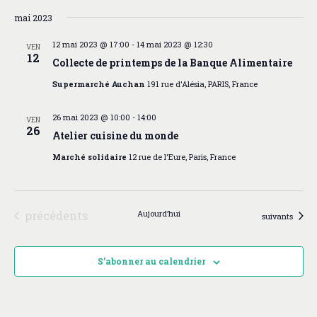
mai 2023
12 mai 2023 @ 17:00
-
14 mai 2023 @ 12:30
VEN
12
Collecte de printemps de la Banque Alimentaire
Supermarché Auchan
191 rue d'Alésia, PARIS, France
26 mai 2023 @ 10:00
-
14:00
VEN
26
Atelier cuisine du monde
Marché solidaire
12 rue de l'Eure, Paris, France
Évènements
précédents
Aujourd’hui
Évènements
suivants
S’abonner au calendrier