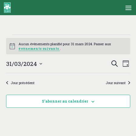
Skip to content
Évènements
for
Aucun évènements planifié pour 31 mars 2024. Passer aux
Notice
évènements suivants
.
31
mars
R
N
31/03/2024
Recherche
2024
Jour
e
a
Sélectionnez
c
v
une
h
i
Jour précédent
Jour suivant
date.
e
g
r
a
c
t
S’abonner au calendrier
h
i
e
o
e
n
t
d
n
e