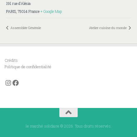
191 rue d'Alésia
PARIS
,
75014
France
+ Google Map
Assemblée Générale
Atelier cuisine du monde
Crédits
Politique de confidentialité
Instagram
Facebook
le marché solidaire © 2026. Tous droits réservés.