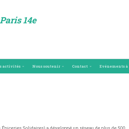
Paris 14e
s activités
Nous soutenir
Contact
Evénements à 
piceries Solidaires) a développé un réseau de plus de 500