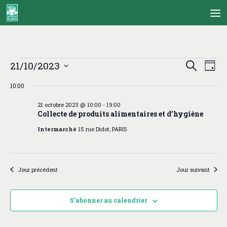
Skip to content
Évènements
R
N
21/10/2023
Recherche
Jour
for
e
a
Sélectionnez
21
c
v
10:00
une
octobre
h
i
date.
2023
21 octobre 2023 @ 10:00
-
19:00
e
g
Collecte de produits alimentaires et d’hygiène
r
a
c
t
Intermarché
15 rue Didot, PARIS
h
i
e
o
e
n
t
d
Jour précédent
Jour suivant
n
e
a
v
S’abonner au calendrier
v
u
i
e
g
s