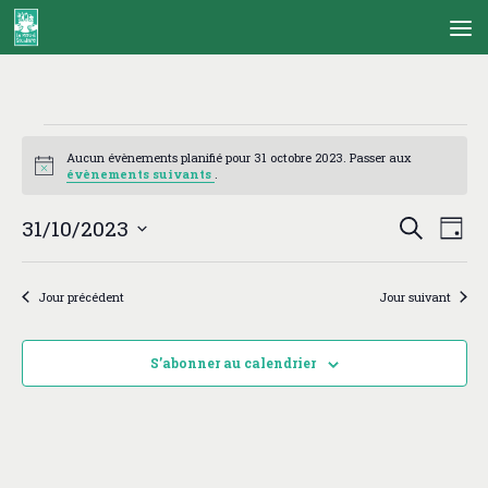
Skip to content
Évènements
for
Aucun évènements planifié pour 31 octobre 2023. Passer aux
Notice
évènements suivants
.
31
octobre
R
N
31/10/2023
Recherche
2023
Jour
e
a
Sélectionnez
c
v
une
h
i
Jour précédent
Jour suivant
date.
e
g
r
a
c
t
S’abonner au calendrier
h
i
e
o
e
n
t
d
n
e