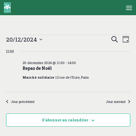
Skip to content
Évènements
R
N
20/12/2024
Recherche
Jour
for
e
a
Sélectionnez
20
c
v
11:00
une
décembre
h
i
date.
2024
20 décembre 2024 @ 11:00
-
14:00
e
g
Repas de Noël
r
a
c
t
Marché solidaire
12 rue de l'Eure, Paris
h
i
e
o
e
n
t
d
Jour précédent
Jour suivant
n
e
a
v
S’abonner au calendrier
v
u
i
e
g
s